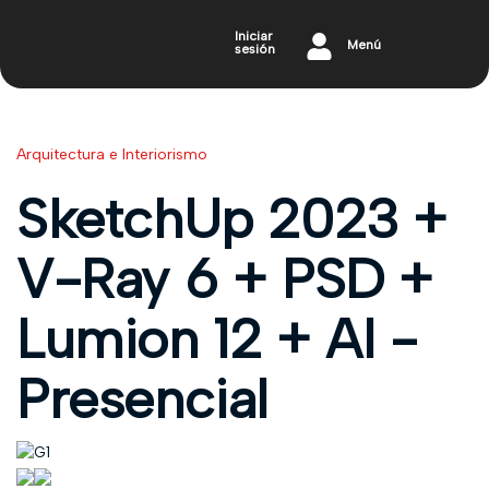
Iniciar
Menú
sesión
Arquitectura e Interiorismo
SketchUp 2023 +
V-Ray 6 + PSD +
Lumion 12 + AI -
Presencial