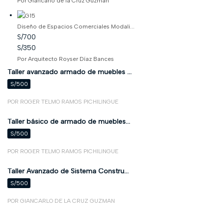
Por Giancarlo de la Cruz Guzman
Diseño de Espacios Comerciales Modali...
S/700
S/350
Por Arquitecto Royser Díaz Bances
Taller avanzado armado de muebles ...
S/500
POR ROGER TELMO RAMOS PICHILINGUE
Taller básico de armado de muebles...
S/500
POR ROGER TELMO RAMOS PICHILINGUE
Taller Avanzado de Sistema Constru...
S/500
POR GIANCARLO DE LA CRUZ GUZMAN