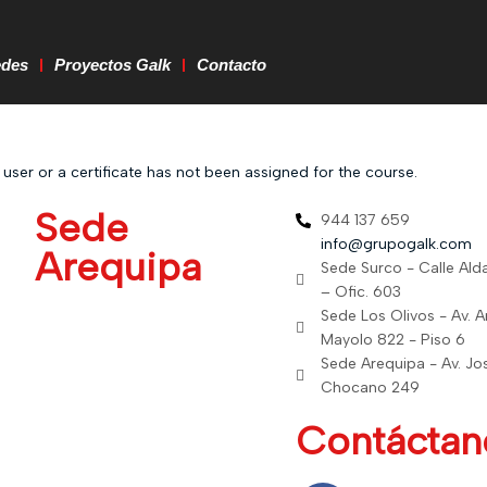
edes
Proyectos Galk
Contacto
ser or a certificate has not been assigned for the course.
Sede
944 137 659
info@grupogalk.com
Arequipa
Sede Surco - Calle Al
– Ofic. 603
Sede Los Olivos - Av. 
Mayolo 822 - Piso 6
Sede Arequipa - Av. Jo
Chocano 249
Contáctan