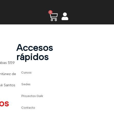
0
Accesos
rápidos
dabas 559
Cursos
Antúnez de
Sedes
sé Santos
Proyectos Galk
os
Contacto